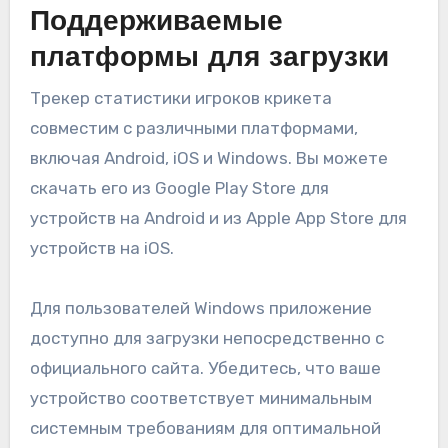
Поддерживаемые
платформы для загрузки
Трекер статистики игроков крикета
совместим с различными платформами,
включая Android, iOS и Windows. Вы можете
скачать его из Google Play Store для
устройств на Android и из Apple App Store для
устройств на iOS.
Для пользователей Windows приложение
доступно для загрузки непосредственно с
официального сайта. Убедитесь, что ваше
устройство соответствует минимальным
системным требованиям для оптимальной