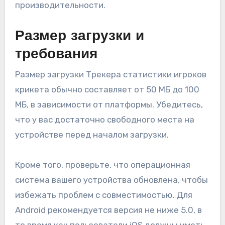
производительности.
Размер загрузки и
требования
Размер загрузки Трекера статистики игроков
крикета обычно составляет от 50 МБ до 100
МБ, в зависимости от платформы. Убедитесь,
что у вас достаточно свободного места на
устройстве перед началом загрузки.
Кроме того, проверьте, что операционная
система вашего устройства обновлена, чтобы
избежать проблем с совместимостью. Для
Android рекомендуется версия не ниже 5.0, в