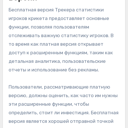
Бесплатная версия Трекера статистики
игроков крикета предоставляет основные
функции, позволяя пользователям
отслеживать важную статистику игроков. В
то время как платная версия открывает
доступ к расширенным функциям, таким как
детальная аналитика, пользовательские
отчеты и использование без рекламы.
Пользователи, рассматривающие платную
версию, должны оценить, как часто им нужны
эти расширенные функции, чтобы
определить, стоит ли инвестиция. Бесплатная
версия является хорошей отправной точкой