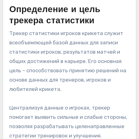
Определение и цель
трекера статистики
Трекер статистики игроков крикета служит
всеобъемлющей базой данных для записи
статистики игроков, результатов матчей и
общих достижений в карьере. Его основная
цель – способствовать принятию решений на
основе данных для тренеров, игроков и
любителей крикета.
Централизуя данные о игроках, трекер
помогает выявить сильные и слабые стороны,
позволяя разрабатывать целенаправленные
стратегии тренировок и улучшения.