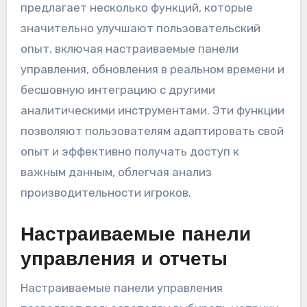
предлагает несколько функций, которые
значительно улучшают пользовательский
опыт, включая настраиваемые панели
управления, обновления в реальном времени и
бесшовную интеграцию с другими
аналитическими инструментами. Эти функции
позволяют пользователям адаптировать свой
опыт и эффективно получать доступ к
важным данным, облегчая анализ
производительности игроков.
Настраиваемые панели
управления и отчеты
Настраиваемые панели управления