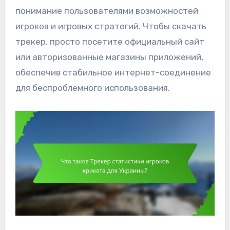
понимание пользователями возможностей
игроков и игровых стратегий. Чтобы скачать
трекер, просто посетите официальный сайт
или авторизованные магазины приложений,
обеспечив стабильное интернет-соединение
для беспроблемного использования.