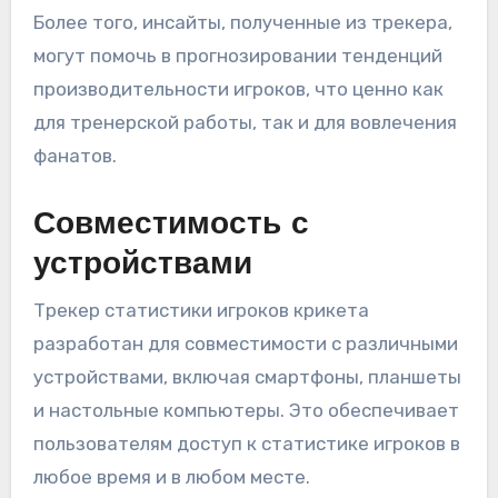
Более того, инсайты, полученные из трекера,
могут помочь в прогнозировании тенденций
производительности игроков, что ценно как
для тренерской работы, так и для вовлечения
фанатов.
Совместимость с
устройствами
Трекер статистики игроков крикета
разработан для совместимости с различными
устройствами, включая смартфоны, планшеты
и настольные компьютеры. Это обеспечивает
пользователям доступ к статистике игроков в
любое время и в любом месте.