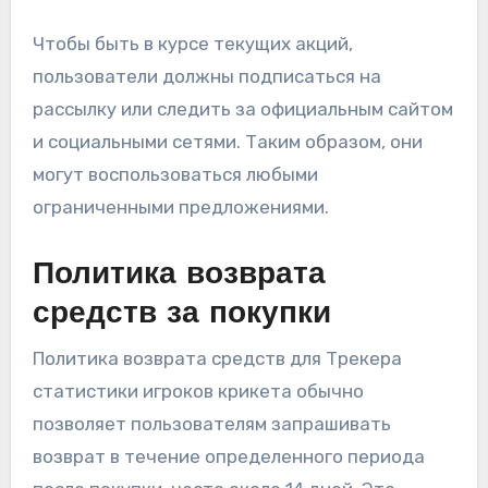
Чтобы быть в курсе текущих акций,
пользователи должны подписаться на
рассылку или следить за официальным сайтом
и социальными сетями. Таким образом, они
могут воспользоваться любыми
ограниченными предложениями.
Политика возврата
средств за покупки
Политика возврата средств для Трекера
статистики игроков крикета обычно
позволяет пользователям запрашивать
возврат в течение определенного периода