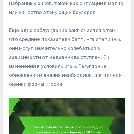
набранных очков, такой как ситуации в матче
или качество атакующих боулеров.
Еще одно заблуждение заключается в том,
что средние показатели бэттинга статичны;
они могут значительно колебаться в
зависимости от недавних выступлений и
изменений в условиях игры. Регулярные
обновления и анализ необходимы для точной
оценки формы игрока.