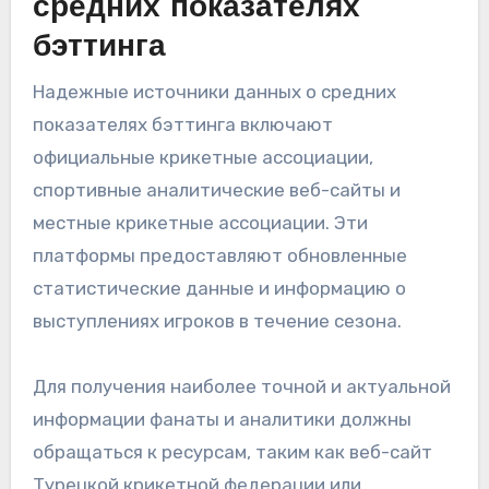
средних показателях
бэттинга
Надежные источники данных о средних
показателях бэттинга включают
официальные крикетные ассоциации,
спортивные аналитические веб-сайты и
местные крикетные ассоциации. Эти
платформы предоставляют обновленные
статистические данные и информацию о
выступлениях игроков в течение сезона.
Для получения наиболее точной и актуальной
информации фанаты и аналитики должны
обращаться к ресурсам, таким как веб-сайт
Турецкой крикетной федерации или