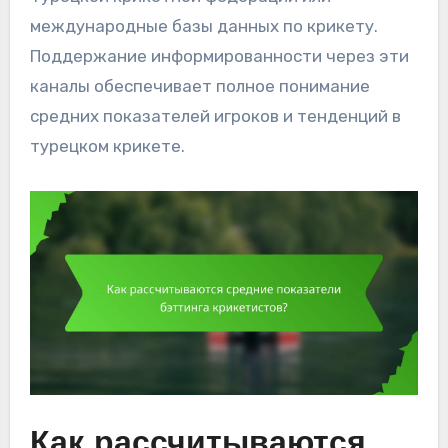
международные базы данных по крикету.
Поддержание информированности через эти
каналы обеспечивает полное понимание
средних показателей игроков и тенденций в
турецком крикете.
Как рассчитываются