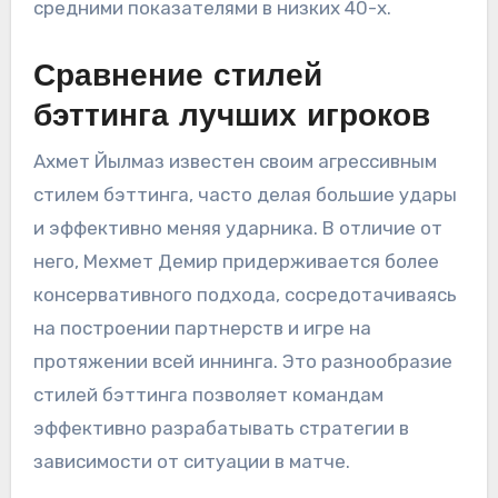
средними показателями в низких 40-х.
Сравнение стилей
бэттинга лучших игроков
Ахмет Йылмаз известен своим агрессивным
стилем бэттинга, часто делая большие удары
и эффективно меняя ударника. В отличие от
него, Мехмет Демир придерживается более
консервативного подхода, сосредотачиваясь
на построении партнерств и игре на
протяжении всей иннинга. Это разнообразие
стилей бэттинга позволяет командам
эффективно разрабатывать стратегии в
зависимости от ситуации в матче.