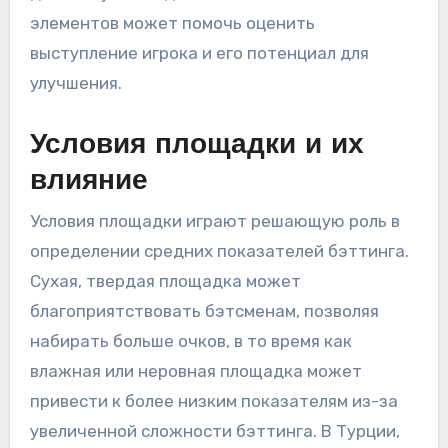
элементов может помочь оценить
выступление игрока и его потенциал для
улучшения.
Условия площадки и их
влияние
Условия площадки играют решающую роль в
определении средних показателей бэттинга.
Сухая, твердая площадка может
благоприятствовать бэтсменам, позволяя
набирать больше очков, в то время как
влажная или неровная площадка может
привести к более низким показателям из-за
увеличенной сложности бэттинга. В Турции,