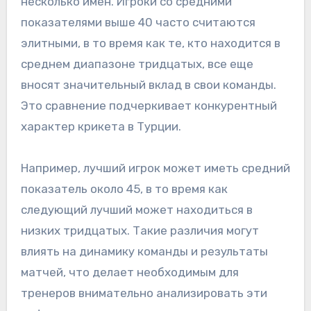
несколько имен. Игроки со средними
показателями выше 40 часто считаются
элитными, в то время как те, кто находится в
среднем диапазоне тридцатых, все еще
вносят значительный вклад в свои команды.
Это сравнение подчеркивает конкурентный
характер крикета в Турции.
Например, лучший игрок может иметь средний
показатель около 45, в то время как
следующий лучший может находиться в
низких тридцатых. Такие различия могут
влиять на динамику команды и результаты
матчей, что делает необходимым для
тренеров внимательно анализировать эти