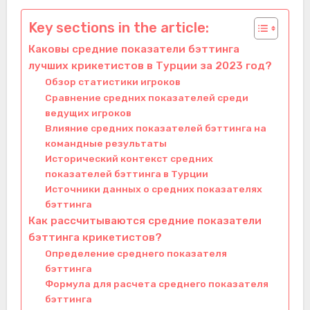
Key sections in the article:
Каковы средние показатели бэттинга
лучших крикетистов в Турции за 2023 год?
Обзор статистики игроков
Сравнение средних показателей среди
ведущих игроков
Влияние средних показателей бэттинга на
командные результаты
Исторический контекст средних
показателей бэттинга в Турции
Источники данных о средних показателях
бэттинга
Как рассчитываются средние показатели
бэттинга крикетистов?
Определение среднего показателя
бэттинга
Формула для расчета среднего показателя
бэттинга